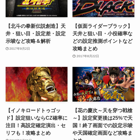
【北斗の拳新伝説創造】天
【仮面ライダーブラック】
井・狙い目・設定差・設定
天井と狙い目・小役確率な
示唆など攻略＆解析
どの設定推測ポイントなど
攻略まとめ
2017年9月2日
2017年8月22日
【イノキロードトゥゴッ
【花の慶次～天を穿つ戦槍
ド】設定狙いならCZ確率に
～】設定変更後は25%で天
注目！高設定確定演出・セ
国！終了画面での設定示唆
リフも！攻略まとめ
や天国確定画面など攻略ま