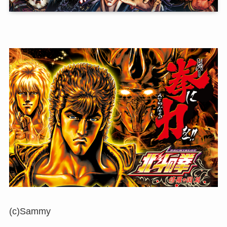
(c)Sammy