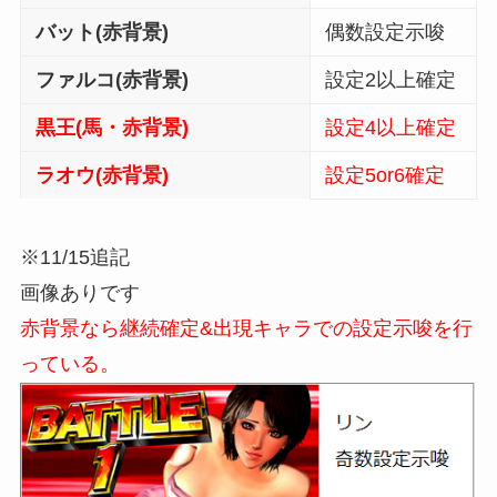
バット(赤背景)
偶数設定示唆
ファルコ(赤背景)
設定2以上確定
黒王(馬・赤背景)
設定4以上確定
ラオウ(赤背景)
設定5or6確定
※11/15追記
画像ありです
赤背景なら継続確定&出現キャラでの設定示唆を行
っている。