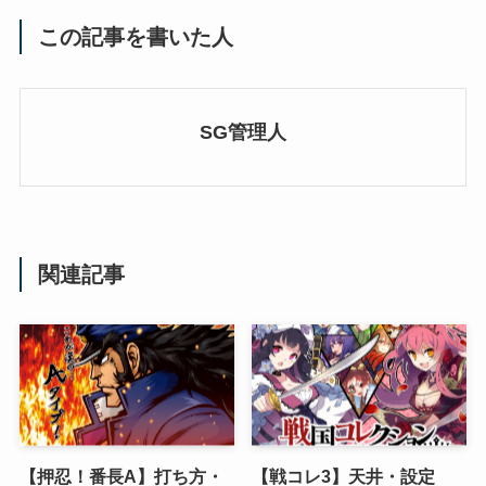
この記事を書いた人
SG管理人
関連記事
【押忍！番長A】打ち方・
【戦コレ3】天井・設定