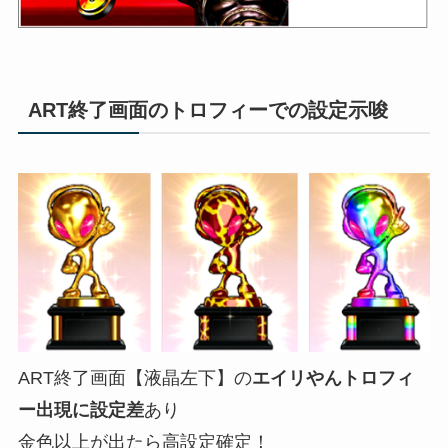
ART終了画面のトロフィーでの設定示唆
ART終了画面【液晶左下】の
エイリやんトロフィ
ー出現に設定差
あり
金色以上が出たら高設定確定！