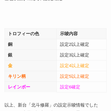
トロフィーの色
示唆内容
銅
設定2以上確定
銀
設定3以上確定
金
設定4以上確定
キリン柄
設定5以上確定
レインボー
設定6確定
以上、新台「北斗修羅」の設定示唆情報でした