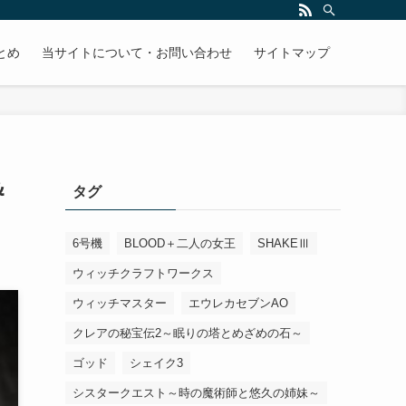
とめ
当サイトについて・お問い合わせ
サイトマップ
＆
タグ
6号機
BLOOD＋二人の女王
SHAKEⅢ
ウィッチクラフトワークス
ウィッチマスター
エウレカセブンAO
クレアの秘宝伝2～眠りの塔とめざめの石～
ゴッド
シェイク3
シスタークエスト～時の魔術師と悠久の姉妹～