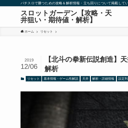
パチスロで勝つための攻略＆解析情報・立ち回りについて掲載して
スロットガーデン【攻略・天
井狙い・期待値・解析】
ホーム
リセット
【北斗の拳新伝説創造】天
2019
12/06
解析
リセット
基本情報・ゲーム性解説
天井
解析・詳細情報
設定判