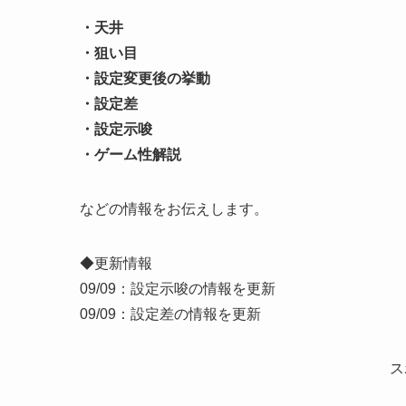
・天井
・狙い目
・設定変更後の挙動
・設定差
・設定示唆
・ゲーム性解説
などの情報をお伝えします。
◆更新情報
09/09：設定示唆の情報を更新
09/09：設定差の情報を更新
ス