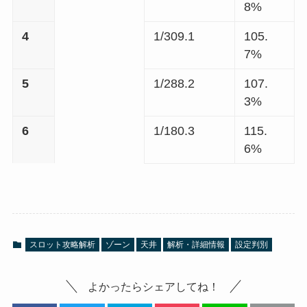
8%
4
1/309.1
105.
7%
5
1/288.2
107.
3%
6
1/180.3
115.
6%
スロット攻略解析
ゾーン
天井
解析・詳細情報
設定判別
よかったらシェアしてね！