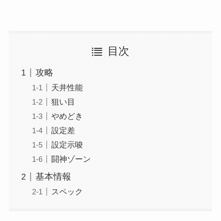
目次
攻略
天井性能
狙い目
やめどき
設定差
設定示唆
闘神ゾーン
基本情報
スペック