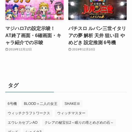
マジハロ7の設定示唆！
パチスロ ルパン三世イタリ
AT終了画面・6確画面・キ
アの夢 解析 天井 狙い目 や
ャラ紹介での示唆
めどき 設定推測 6号機
2019年12月12日
2019年12月10日
タグ
6号機
BLOOD＋二人の女王
SHAKEⅢ
ウィッチクラフトワークス
ウィッチマスター
エウレカセブンAO
クレアの秘宝伝2～眠りの塔とめざめの石～
ゴッド
シェイク3