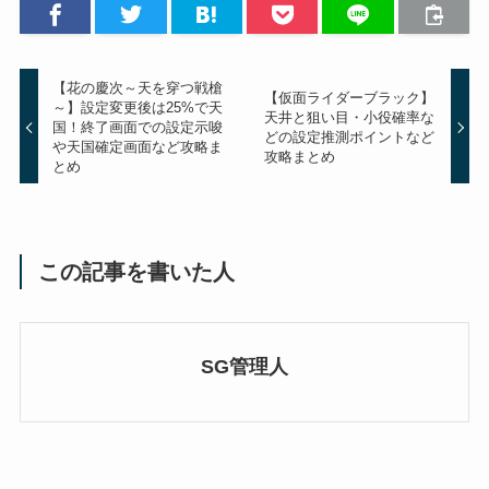
【花の慶次～天を穿つ戦槍
【仮面ライダーブラック】
～】設定変更後は25%で天
天井と狙い目・小役確率な
国！終了画面での設定示唆
どの設定推測ポイントなど
や天国確定画面など攻略ま
攻略まとめ
とめ
この記事を書いた人
SG管理人