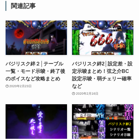
関連記事
バジリスク絆２│テーブル
バジリスク絆2│設定差・設
一覧・モード示唆・終了後
定示唆まとめ！弦之介BC
のボイスなど攻略まとめ
設定示唆・弱チェリー確率
など
2020年2月23日
2020年2月16日