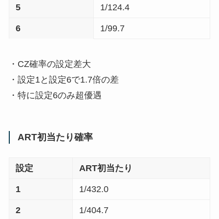
5
1/124.4
6
1/99.7
・CZ確率の設定差大
・設定1と設定6で1.7倍の差
・特に設定6のみ超優遇
ART初当たり確率
設定
ART初当たり
1
1/432.0
2
1/404.7