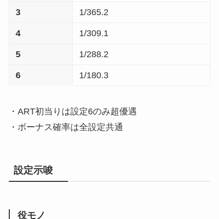
3
1/365.2
4
1/309.1
5
1/288.2
6
1/180.3
・ART初当りは設定6のみ超優遇
・ボーナス確率は全設定共通
設定示唆
役モノ