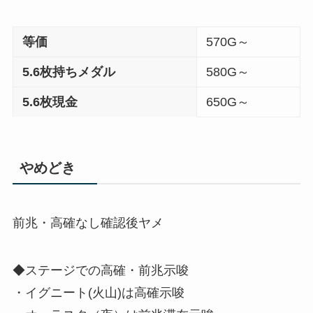
等価
570G～
5.6枚持ちメダル
580G～
5.6枚現金
650G～
やめどき
前兆・高確なし確認後ヤメ
◆ステージでの高確・前兆示唆
・イグニート(火山)は高確示唆