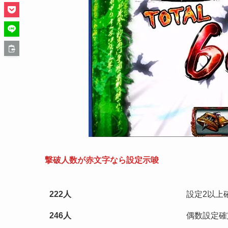
撃破人数が赤文字なら設定示唆
222人
設定2以上
246人
偶数設定確