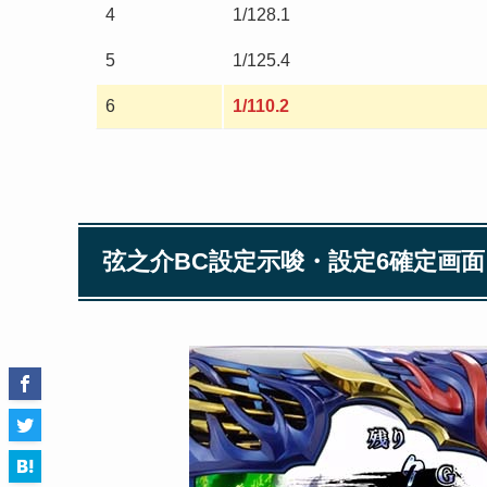
4
1/128.1
5
1/125.4
6
1/110.2
弦之介BC設定示唆・設定6確定画面