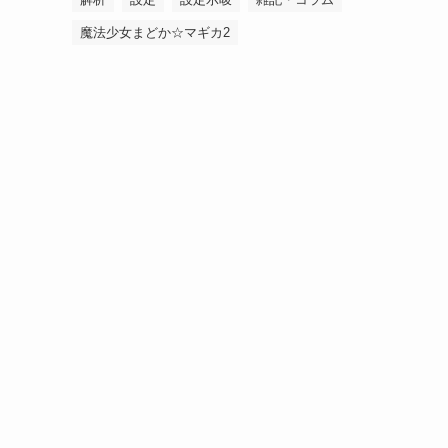
魔法少女まどか☆マギカ2