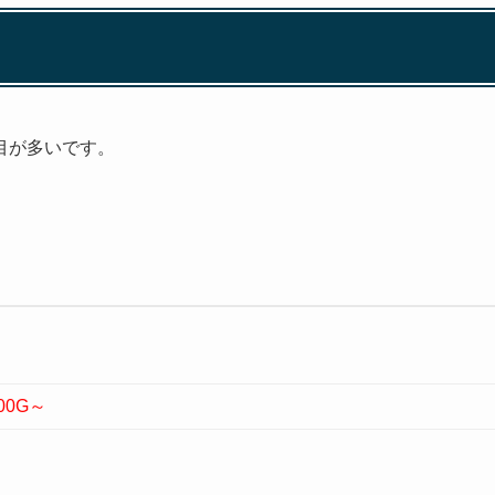
目が多いです。
00G～