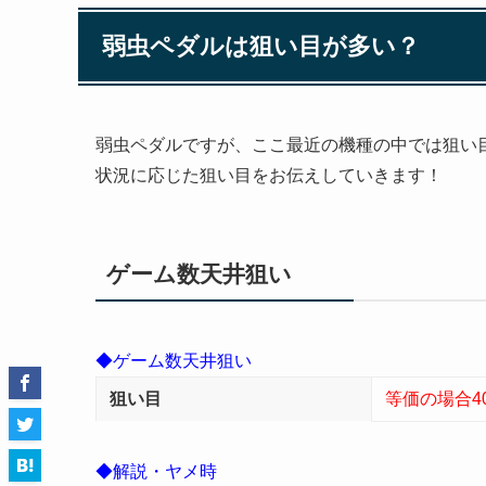
弱虫ペダルは狙い目が多い？
弱虫ペダルですが、ここ最近の機種の中では狙い
状況に応じた狙い目をお伝えしていきます！
ゲーム数天井狙い
◆ゲーム数天井狙い
狙い目
等価の場合4
◆解説・ヤメ時