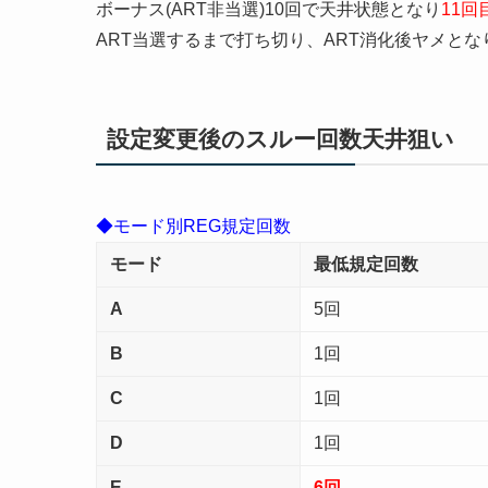
ボーナス(ART非当選)10回で天井状態となり
11回
ART当選するまで打ち切り、ART消化後ヤメとな
設定変更後のスルー回数天井狙い
◆モード別REG規定回数
モード
最低規定回数
A
5回
B
1回
C
1回
D
1回
E
6回