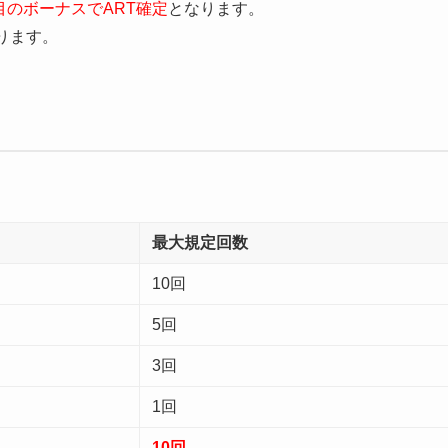
目のボーナスでART確定
となります。
ります。
最大規定回数
10回
5回
3回
1回
10回