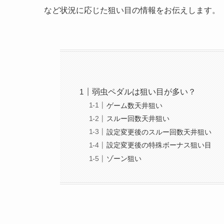
など状況に応じた狙い目の情報をお伝えします。
弱虫ペダルは狙い目が多い？
ゲーム数天井狙い
スルー回数天井狙い
設定変更後のスルー回数天井狙い
設定変更後の特殊ボーナス狙い目
ゾーン狙い