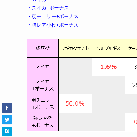
・スイカ+ボーナス
・弱チェリー+ボーナス
・強レア小役+ボーナス