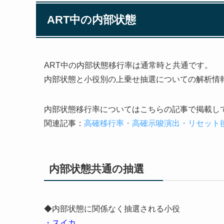
ART中の内部状態
ART中の内部状態移行率は通常時と共通です。
内部状態と小役別の上乗せ抽選についての解析情
内部状態移行率についてはこちらの記事で掲載し
関連記事：
高確移行率・高確示唆演出・リセット
内部状態共通の抽選
◆内部状態に関係なく抽選される小役
・スイカ