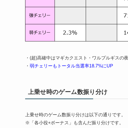
・(超)高確中はマギカクエスト・ワルプルギスの夜
・
弱チェリーもトータル当選率18.7%にUP
上乗せ時のゲーム数振り分け
上乗せ時のゲーム数振り分けは以下の通りです。
※「各小役+ボーナス」も含んだ振り分けです。