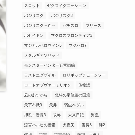
スロット
ゼクスイグニッション
バジリスク
バジリスク3
バジリスク～絆～
パチスロ
フリーズ
ポセイドン
マクロスフロンティア3
マジカルハロウィン5
マジハロ7
メタルギアソリッド
モンスターハンター狂竜戦線
ラストエグザイル
ロリポップチェーンソー
ロードオブヴァーミリオン
偽物語
凪のあすから
北斗の拳修羅の国篇
天下布武3
天井
弱虫ペダル
押忍！番長3
攻略
未来日記
海皇
涼宮ハルヒの憂鬱
犬夜叉
番長3
絆2
解析
設定
設定示唆
雑記・コラム