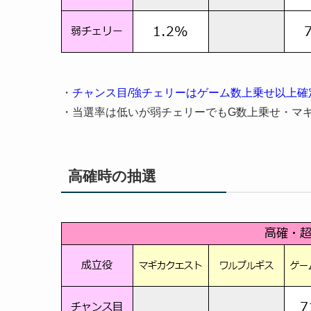
・
チャンス目/強チェリーはゲーム数上乗せ以上確
・当選率は低いが弱チェリーでもG数上乗せ・マ
高確時の抽選