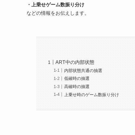
・上乗せゲーム数振り分け
などの情報をお伝えします。
ART中の内部状態
内部状態共通の抽選
低確時の抽選
高確時の抽選
上乗せ時のゲーム数振り分け