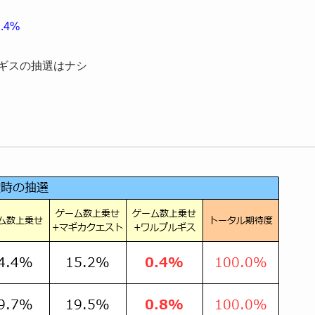
4%
ギスの抽選はナシ