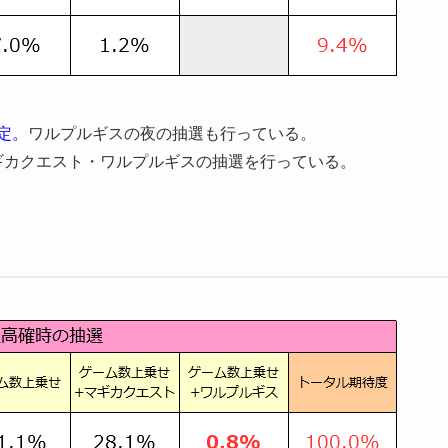
定。
ワルプルギスの夜の抽選も行っている。
ギカクエスト・ワルプルギスの抽選を行っている。