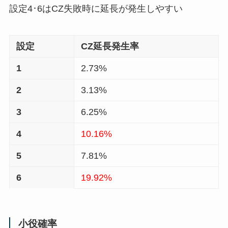
設定4･6はCZ失敗時に延長が発生しやすい
設定
CZ延長発生率
1
2.73%
2
3.13%
3
6.25%
4
10.16%
5
7.81%
6
19.92%
小役確率