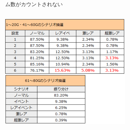
ム数がカウントされない