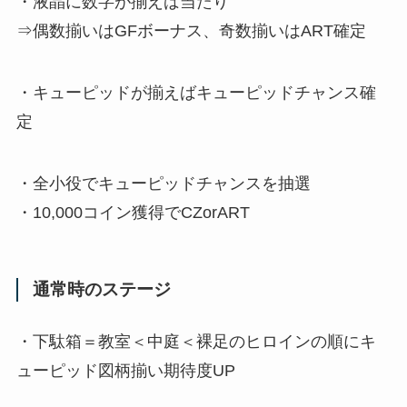
・液晶に数字が揃えば当たり
⇒偶数揃いはGFボーナス、奇数揃いはART確定
・キューピッドが揃えばキューピッドチャンス確
定
・全小役でキューピッドチャンスを抽選
・10,000コイン獲得でCZorART
通常時のステージ
・下駄箱＝教室＜中庭＜裸足のヒロインの順にキ
ューピッド図柄揃い期待度UP