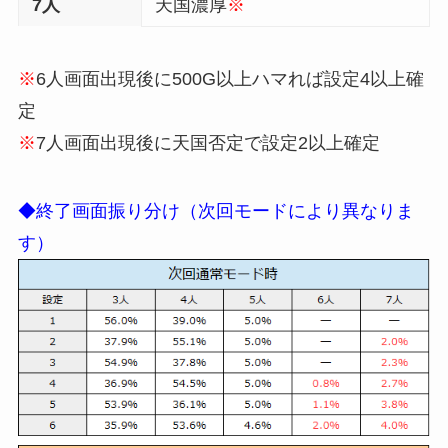
7人
天国濃厚
※
※
6人画面出現後に500G以上ハマれば設定4以上確
定
※
7人画面出現後に天国否定で設定2以上確定
◆終了画面振り分け（次回モードにより異なりま
す）