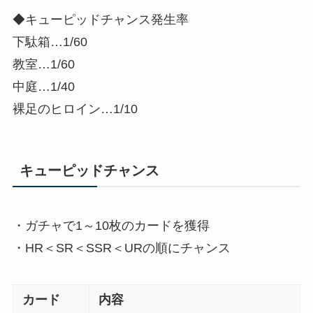
◆キューピッドチャンス発生率
下駄箱…1/60
教室…1/60
中庭…1/40
裸足のヒロイン…1/10
キューピッドチャンス
・ガチャで1～10枚のカードを獲得
・HR＜SR＜SSR＜URの順にチャンス
カード
内容