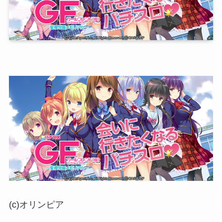
(c)オリンピア