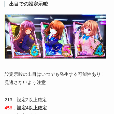
出目での設定示唆
設定示唆の出目はいつでも発生する可能性あり！
見逃さないよう注意！
213…設定2以上確定
456
…
設定4以上確定