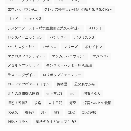
ウィッチクラフトワークス
ウィッチマスター
エウレカセブンAO
クレアの秘宝伝2～眠りの塔とめざめの石～
ゴッド
シェイク3
シスタークエスト～時の魔術師と悠久の姉妹～
スロット
ゼクスイグニッション
バジリスク
バジリスク3
バジリスク～絆～
パチスロ
フリーズ
ポセイドン
マクロスフロンティア3
マジカルハロウィン5
マジハロ7
メタルギアソリッド
モンスターハンター狂竜戦線
ラストエグザイル
ロリポップチェーンソー
ロードオブヴァーミリオン
偽物語
凪のあすから
北斗の拳修羅の国篇
天下布武3
天井
弱虫ペダル
押忍！番長3
攻略
未来日記
海皇
涼宮ハルヒの憂鬱
犬夜叉
番長3
絆2
解析
設定
設定示唆
雑記・コラム
魔法少女まどか☆マギカ2