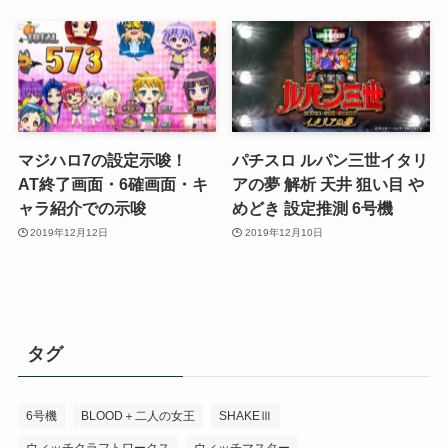
マジハロ7の設定示唆！
パチスロ ルパン三世イタリ
AT終了画面・6確画面・キ
アの夢 解析 天井 狙い目 や
ャラ紹介での示唆
めどき 設定推測 6号機
2019年12月12日
2019年12月10日
タグ
6号機
BLOOD＋二人の女王
SHAKEⅢ