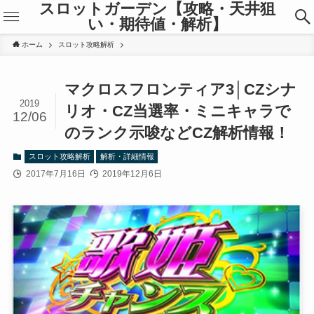
スロットガーデン【攻略・天井狙
い・期待値・解析】
ホーム
スロット攻略解析
マクロスフロンティア3│CZシナ
2019
リオ・CZ当選率・ミニキャラで
12/06
のランク示唆などCZ解析情報！
スロット攻略解析
解析・詳細情報
2017年7月16日
2019年12月6日