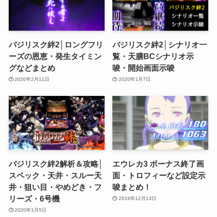
バジリスク絆2│ロングフリ
バジリスク絆2│シナリオ一
ーズの恩恵・発生タイミン
覧・天膳BCシナリオ示
グなどまとめ
唆・開始画面示唆
2020年2月11日
2020年1月7日
バジリスク絆2解析＆攻略│
エウレカ3 ボーナス終了画
スペック・天井・スルー天
面・トロフィーなど設定示
井・狙い目・やめどき・フ
唆まとめ！
リーズ・6号機
2019年12月13日
2020年1月5日