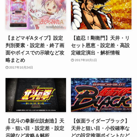
【まどマギAタイプ】設定
【盗忍！剛衛門】天井・リ
判別要素・設定差・終了画
セット恩恵・設定差・高設
面やボイスでの示唆など攻
定確定演出・解析情報
略まとめ
2017年10月1日
2017年10月24日
【北斗の拳新伝説創造】天
【仮面ライダーブラック】
井・狙い目・設定差・設定
天井と狙い目・小役確率な
示唆など攻略＆解析
どの設定推測ポイントなど