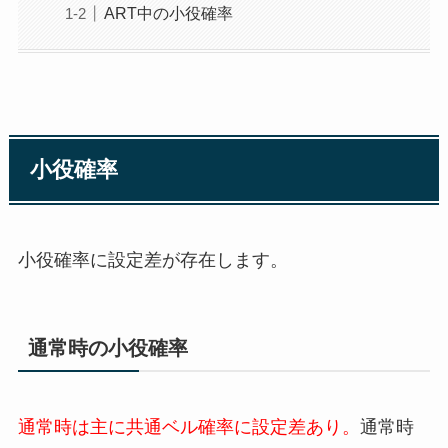
ART中の小役確率
小役確率
小役確率に設定差が存在します。
通常時の小役確率
通常時は主に共通ベル確率に設定差あり。
通常時