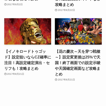
攻略まとめ
2017年9月2日
2017年8月22日
【イノキロードトゥゴッ
【花の慶次～天を穿つ戦槍
ド】設定狙いならCZ確率に
～】設定変更後は25%で天
注目！高設定確定演出・セ
国！終了画面での設定示唆
リフも！攻略まとめ
や天国確定画面など攻略ま
とめ
2017年8月21日
2017年8月21日