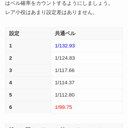
はベル確率をカウントするようにしましょう。
レア小役はあまり設定差はありません。
設定
共通ベル
1
1/132.93
2
1/124.83
3
1/117.66
4
1/114.37
5
1/112.80
6
1/99.75