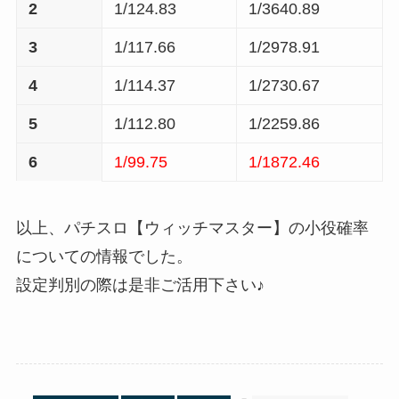
2
1/124.83
1/3640.89
3
1/117.66
1/2978.91
4
1/114.37
1/2730.67
5
1/112.80
1/2259.86
6
1/99.75
1/1872.46
以上、パチスロ【ウィッチマスター】の小役確率
についての情報でした。
設定判別の際は是非ご活用下さい♪