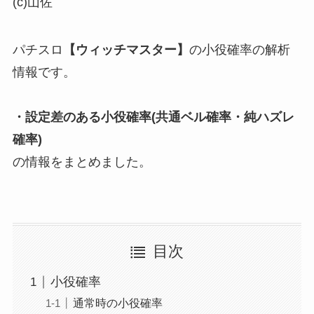
(c)山佐
パチスロ
【ウィッチマスター】
の小役確率の解析
情報です。
・設定差のある小役確率(共通ベル確率・純ハズレ
確率)
の情報をまとめました。
目次
小役確率
通常時の小役確率