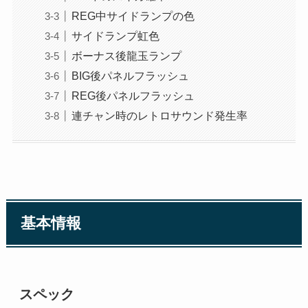
REG中サイドランプの色
サイドランプ虹色
ボーナス後龍玉ランプ
BIG後パネルフラッシュ
REG後パネルフラッシュ
連チャン時のレトロサウンド発生率
基本情報
スペック