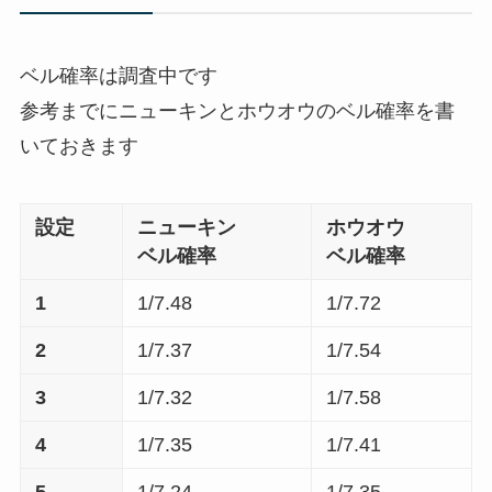
ベル確率は調査中です
参考までにニューキンとホウオウのベル確率を書
いておきます
設定
ニューキン
ホウオウ
ベル確率
ベル確率
1
1/7.48
1/7.72
2
1/7.37
1/7.54
3
1/7.32
1/7.58
4
1/7.35
1/7.41
5
1/7.24
1/7.35