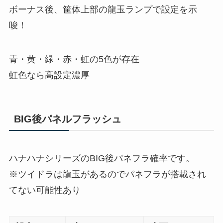
ボーナス後、筐体上部の龍玉ランプで設定を示
唆！
青・黄・緑・赤・虹の5色が存在
虹色なら高設定濃厚
BIG後パネルフラッシュ
ハナハナシリーズのBIG後パネフラ確率です。
※ツイドラは龍玉があるのでパネフラが搭載され
てない可能性あり