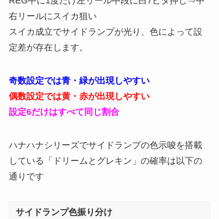
REG中に1度だけ左リール中段に白7ビタ押し⇒中
右リールにスイカ狙い
スイカ成立でサイドランプが光り、色によって設
定差が存在します。
奇数設定では青・緑が出現しやすい
偶数設定では黄・赤が出現しやすい
設定6だけはすべて同じ割合
ハナハナシリーズでサイドランプの色示唆を搭載
している「ドリームとグレキン」の確率は以下の
通りです
サイドランプ色振り分け