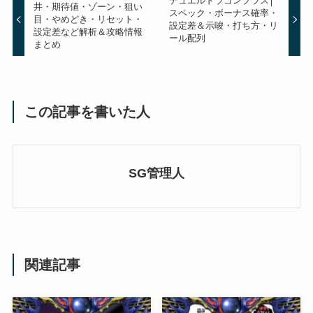
デュエルドラゴンプラス│
井・期待値・ゾーン・狙い
スペック・ボーナス確率・
目・やめどき・リセット・
設定差＆示唆・打ち方・リ
設定差など解析＆攻略情報
ール配列
まとめ
この記事を書いた人
SG管理人
関連記事