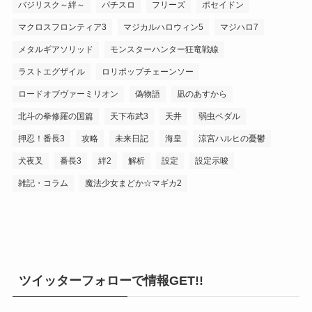
バジリスク～絆～
パチスロ
フリーズ
ポセイドン
マクロスフロンティア3
マジカルハロウィン5
マジハロ7
メタルギアソリッド
モンスターハンター狂竜戦線
ラストエグザイル
ロリポップチェーンソー
ロードオブヴァーミリオン
偽物語
凪のあすから
北斗の拳修羅の国篇
天下布武3
天井
弱虫ペダル
押忍！番長3
攻略
未来日記
海皇
涼宮ハルヒの憂鬱
犬夜叉
番長3
絆2
解析
設定
設定示唆
雑記・コラム
魔法少女まどか☆マギカ2
ツイッターフォローで情報GET!!