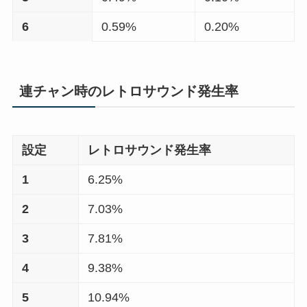
6
0.59%
0.20%
連チャン時のレトロサウンド発生率
設定
レトロサウンド発生率
1
6.25%
2
7.03%
3
7.81%
4
9.38%
5
10.94%