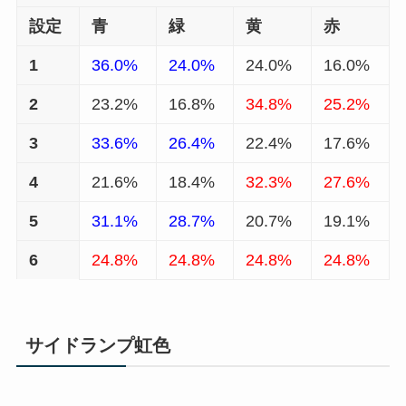
設定
青
緑
黄
赤
1
36.0%
24.0%
24.0%
16.0%
2
23.2%
16.8%
34.8%
25.2%
3
33.6%
26.4%
22.4%
17.6%
4
21.6%
18.4%
32.3%
27.6%
5
31.1%
28.7%
20.7%
19.1%
6
24.8%
24.8%
24.8%
24.8%
サイドランプ虹色