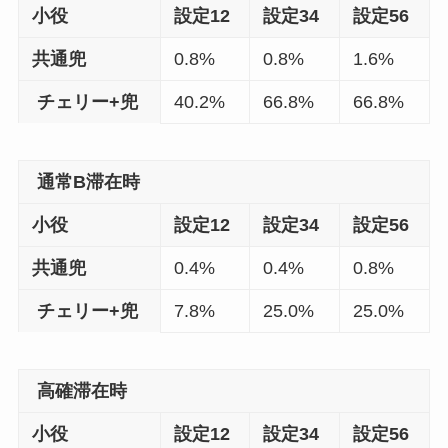
小役
設定12
設定34
設定56
共通兜
0.8%
0.8%
1.6%
チェリー+兜
40.2%
66.8%
66.8%
通常B滞在時
小役
設定12
設定34
設定56
共通兜
0.4%
0.4%
0.8%
チェリー+兜
7.8%
25.0%
25.0%
高確滞在時
小役
設定12
設定34
設定56