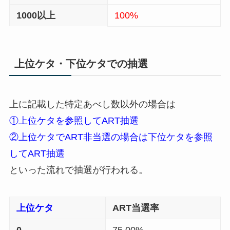
1000以上
100%
上位ケタ・下位ケタでの抽選
上に記載した特定あべし数以外の場合は
①上位ケタを参照してART抽選
②上位ケタでART非当選の場合は下位ケタを参照
してART抽選
といった流れで抽選が行われる。
上位ケタ
ART当選率