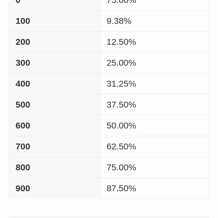
0
75.00%
100
9.38%
200
12.50%
300
25.00%
400
31.25%
500
37.50%
600
50.00%
700
62.50%
800
75.00%
900
87.50%