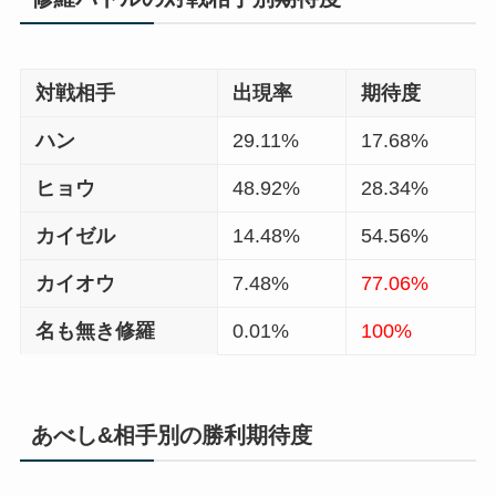
対戦相手
出現率
期待度
ハン
29.11%
17.68%
ヒョウ
48.92%
28.34%
カイゼル
14.48%
54.56%
カイオウ
7.48%
77.06%
名も無き修羅
0.01%
100%
あべし&相手別の勝利期待度