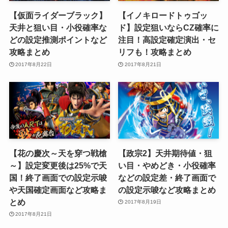
【仮面ライダーブラック】
【イノキロードトゥゴッ
天井と狙い目・小役確率な
ド】設定狙いならCZ確率に
どの設定推測ポイントなど
注目！高設定確定演出・セ
攻略まとめ
リフも！攻略まとめ
2017年8月22日
2017年8月21日
【花の慶次～天を穿つ戦槍
【政宗2】天井期待値・狙
～】設定変更後は25%で天
い目・やめどき・小役確率
国！終了画面での設定示唆
などの設定差・終了画面で
や天国確定画面など攻略ま
の設定示唆など攻略まとめ
とめ
2017年8月19日
2017年8月21日