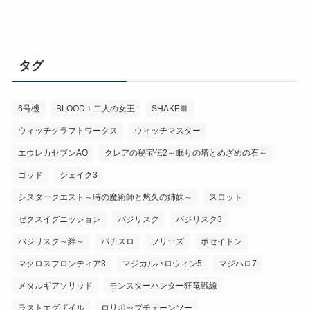
タグ
6号機
BLOOD＋二人の女王
SHAKEⅢ
ウィッチクラフトワークス
ウィッチマスター
エウレカセブンAO
クレアの秘宝伝2～眠りの塔とめざめの石～
ゴッド
シェイク3
シスタークエスト～時の魔術師と悠久の姉妹～
スロット
ゼクスイグニッション
バジリスク
バジリスク3
バジリスク～絆～
パチスロ
フリーズ
ポセイドン
マクロスフロンティア3
マジカルハロウィン5
マジハロ7
メタルギアソリッド
モンスターハンター狂竜戦線
ラストエグザイル
ロリポップチェーンソー