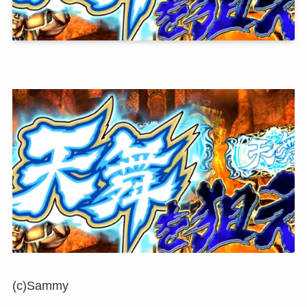
(c)Sammy