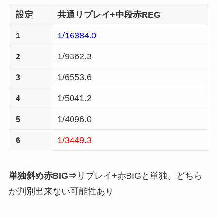
設定
共通リプレイ+中段赤REG
1
1/16384.0
2
1/9362.3
3
1/6553.6
4
1/5041.2
5
1/4096.0
6
1/3449.3
単独斜め赤BIG⇒
リプレイ+赤BIGと単独、どちら
か判別出来ない可能性あり