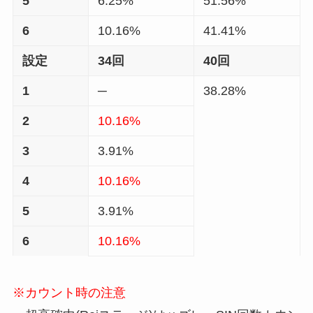
5
6.25%
51.56%
6
10.16%
41.41%
設定
34回
40回
1
─
38.28%
2
10.16%
3
3.91%
4
10.16%
5
3.91%
6
10.16%
※カウント時の注意