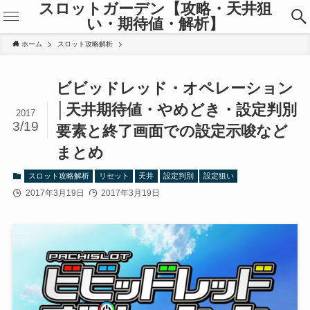
スロットガーデン【攻略・天井狙
い・期待値・解析】
ホーム
スロット攻略解析
ビビッドレッド・オペレーション
│天井期待値・やめどき・設定判別
2017
3/19
要素と終了画面での設定示唆など
まとめ
スロット攻略解析
リセット
天井
設定判別
設定狙い
2017年3月19日
2017年3月19日