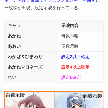
一枚絵が出現。設定示唆を行っている。
キャラ
示唆内容
あかね
奇数示唆
あおい
偶数示唆
わかば＆ひまわり
設定2以上確定
あかねマヨネーズ
設定4以上確定
れい
設定6確定