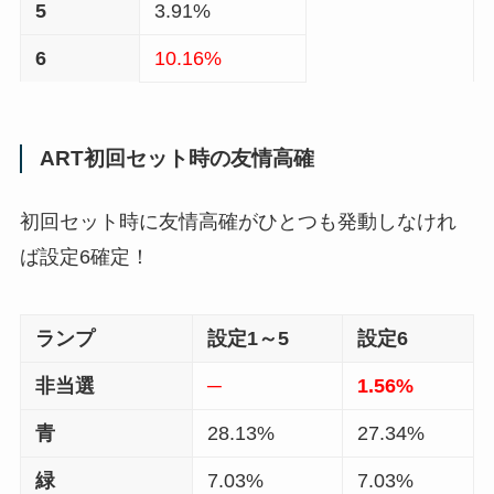
5
3.91%
6
10.16%
ART初回セット時の友情高確
初回セット時に友情高確がひとつも発動しなけれ
ば設定6確定！
ランプ
設定1～5
設定6
非当選
─
1.56%
青
28.13%
27.34%
緑
7.03%
7.03%