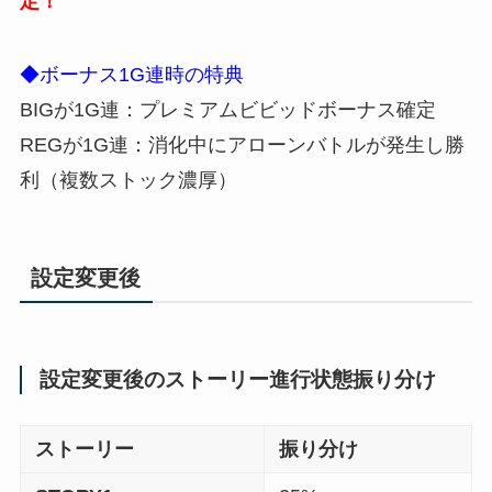
定！
◆ボーナス1G連時の特典
BIGが1G連：プレミアムビビッドボーナス確定
REGが1G連：消化中にアローンバトルが発生し勝
利（複数ストック濃厚）
設定変更後
設定変更後のストーリー進行状態振り分け
ストーリー
振り分け