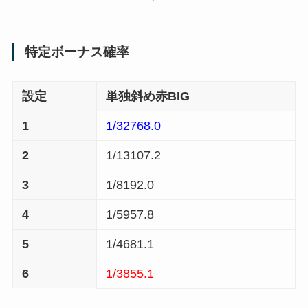
特定ボーナス確率
設定
単独斜め赤BIG
1
1/32768.0
2
1/13107.2
3
1/8192.0
4
1/5957.8
5
1/4681.1
6
1/3855.1