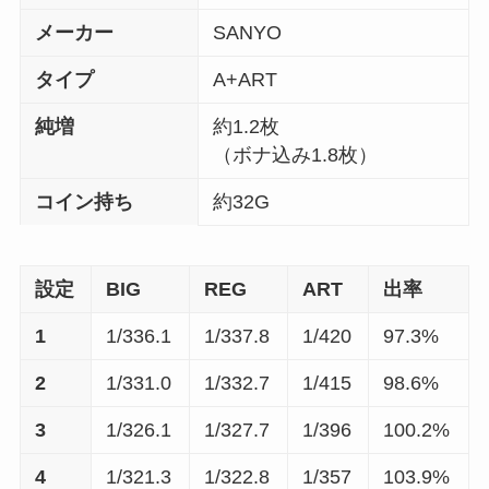
メーカー
SANYO
タイプ
A+ART
純増
約1.2枚
（ボナ込み1.8枚）
コイン持ち
約32G
設定
BIG
REG
ART
出率
1
1/336.1
1/337.8
1/420
97.3%
2
1/331.0
1/332.7
1/415
98.6%
3
1/326.1
1/327.7
1/396
100.2%
4
1/321.3
1/322.8
1/357
103.9%