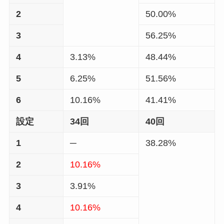
2
50.00%
3
56.25%
4
3.13%
48.44%
5
6.25%
51.56%
6
10.16%
41.41%
設定
34回
40回
1
─
38.28%
2
10.16%
3
3.91%
4
10.16%