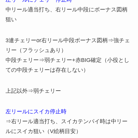
中リール適当打ち、右リール中段にボーナス図柄
狙い
3連チェリーor右リール中段ボーナス図柄⇒強チェ
リー（フラッシュあり）
中段チェリー⇒弱チェリー+赤BIG確定（小役とし
ての中段チェリーは存在しない）
上記以外⇒弱チェリー
左リールにスイカ停止時
⇒右リール適当打ち、スイカテンパイ時は中リー
ルにスイカ狙い（V絵柄目安）