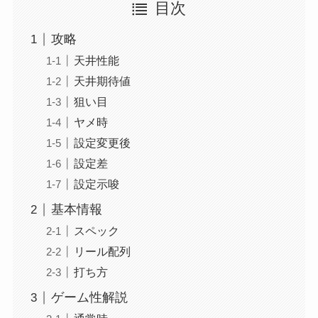
目次
攻略
天井性能
天井期待値
狙い目
ヤメ時
設定変更後
設定差
設定示唆
基本情報
スペック
リール配列
打ち方
ゲーム性解説