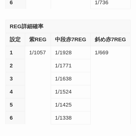
6
1/736
REG詳細確率
設定
紫REG
中段赤7REG
斜め赤7REG
1
1/1057
1/1928
1/669
2
1/1771
3
1/1638
4
1/1524
5
1/1425
6
1/1338