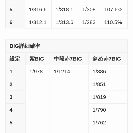
5
1/316.6
1/318.1
1/308
107.6%
6
1/312.1
1/313.6
1/283
110.5%
BIG詳細確率
設定
紫BIG
中段赤7BIG
斜め赤7BIG
1
1/978
1/1214
1/886
2
1/851
3
1/819
4
1/790
5
1/762