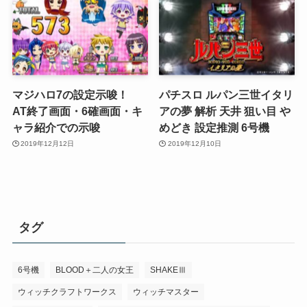
マジハロ7の設定示唆！
パチスロ ルパン三世イタリ
AT終了画面・6確画面・キ
アの夢 解析 天井 狙い目 や
ャラ紹介での示唆
めどき 設定推測 6号機
2019年12月12日
2019年12月10日
タグ
6号機
BLOOD＋二人の女王
SHAKEⅢ
ウィッチクラフトワークス
ウィッチマスター