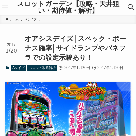
スロットガーデン【攻略・天井狙
い・期待値・解析】
ホーム
Aタイプ
オアシスデイズ│スペック・ボー
2017
ナス確率│サイドランプやパネフ
1/20
ラでの設定示唆あり！
2017年1月20日
2017年1月20日
Aタイプ
スロット攻略解析