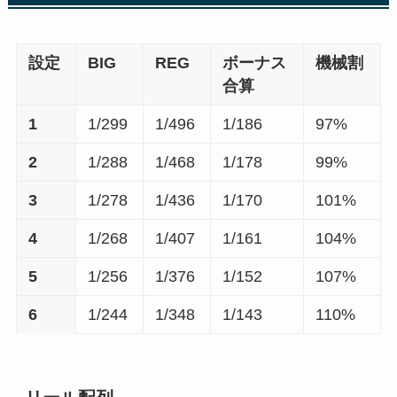
設定
BIG
REG
ボーナス
機械割
合算
1
1/299
1/496
1/186
97%
2
1/288
1/468
1/178
99%
3
1/278
1/436
1/170
101%
4
1/268
1/407
1/161
104%
5
1/256
1/376
1/152
107%
6
1/244
1/348
1/143
110%