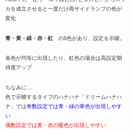
カを成立させると一度だけ両サイドランプの色が
変化
青・黄・緑・赤・虹
の5色があり、設定を示唆。
各色が均等に出現したり、虹色の場合は高設定期
待度アップ
ちなみに…
色で示唆するタイプのハナハナ「ドリームハナハ
ナ」では
奇数設定では青・緑の寒色が出現しやす
い
偶数設定では黄・赤の暖色が出現しやすい