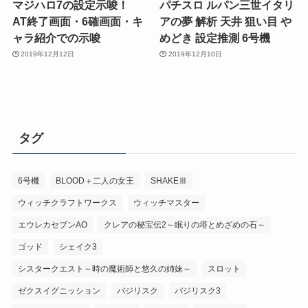
マジハロ7の設定示唆！
パチスロ ルパン三世イタリ
AT終了画面・6確画面・キ
アの夢 解析 天井 狙い目 や
ャラ紹介での示唆
めどき 設定推測 6号機
2019年12月12日
2019年12月10日
タグ
6号機
BLOOD＋二人の女王
SHAKEⅢ
ウィッチクラフトワークス
ウィッチマスター
エウレカセブンAO
クレアの秘宝伝2～眠りの塔とめざめの石～
ゴッド
シェイク3
シスタークエスト～時の魔術師と悠久の姉妹～
スロット
ゼクスイグニッション
バジリスク
バジリスク3