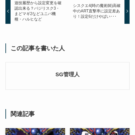
遊技履歴から設定変更を確
シスクエ4(時の魔術師)高確
認出来る？バジリスク3・
中のART直撃率に設定差あ
まどマギ2などユニバ機
り！設定6だけやばい･･･
種・ハルヒなど
この記事を書いた人
SG管理人
関連記事