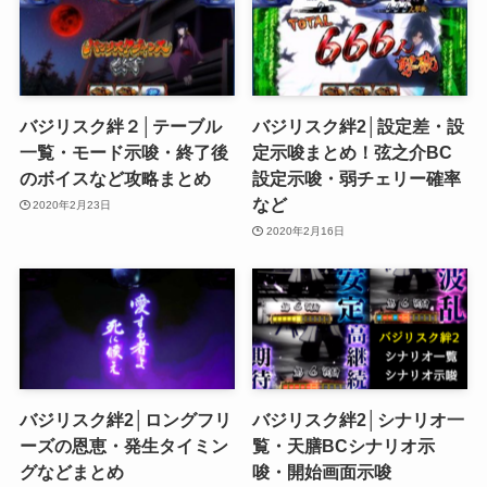
バジリスク絆２│テーブル
バジリスク絆2│設定差・設
一覧・モード示唆・終了後
定示唆まとめ！弦之介BC
のボイスなど攻略まとめ
設定示唆・弱チェリー確率
など
2020年2月23日
2020年2月16日
バジリスク絆2│ロングフリ
バジリスク絆2│シナリオ一
ーズの恩恵・発生タイミン
覧・天膳BCシナリオ示
グなどまとめ
唆・開始画面示唆