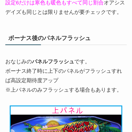
設定6だけは寒色も暖色もすべて同じ割合
オアシス
デイズも同じとは限りませんが要チェックです。
ボーナス後のパネルフラッシュ
おなじみの
パネルフラッシュ
です。
ボーナス終了時に上下のパネルがフラッシュすれ
ば高設定期待度アップ
※上パネルのみフラッシュする場合もあります。