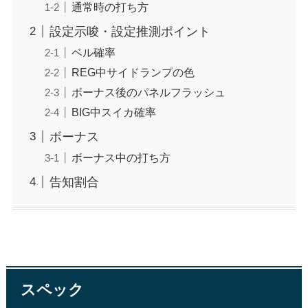
通常時の打ち方
設定示唆・設定推測ポイント
ベル確率
REG中サイドランプの色
ボーナス後のパネルフラッシュ
BIG中スイカ確率
ボーナス
ボーナス中の打ち方
告知割合
スペック