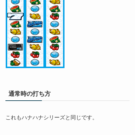
通常時の打ち方
これもハナハナシリーズと同じです。