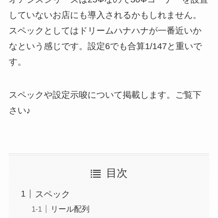
していないお店にも導入されるかもしれません。
スペックとしてはドリームハナハナが一番近いか
なという感じです。設定6でも合算1/147と重いで
す。
スペックや設定示唆について掲載します。ご覧下
さい♪
目次
スペック
リール配列