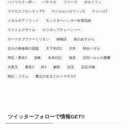
バジリスク～絆～
パチスロ
フリーズ
ポセイドン
マクロスフロンティア3
マジカルハロウィン5
マジハロ7
メタルギアソリッド
モンスターハンター狂竜戦線
ラストエグザイル
ロリポップチェーンソー
ロードオブヴァーミリオン
偽物語
凪のあすから
北斗の拳修羅の国篇
天下布武3
天井
弱虫ペダル
押忍！番長3
攻略
未来日記
海皇
涼宮ハルヒの憂鬱
犬夜叉
番長3
絆2
解析
設定
設定示唆
雑記・コラム
魔法少女まどか☆マギカ2
ツイッターフォローで情報GET!!