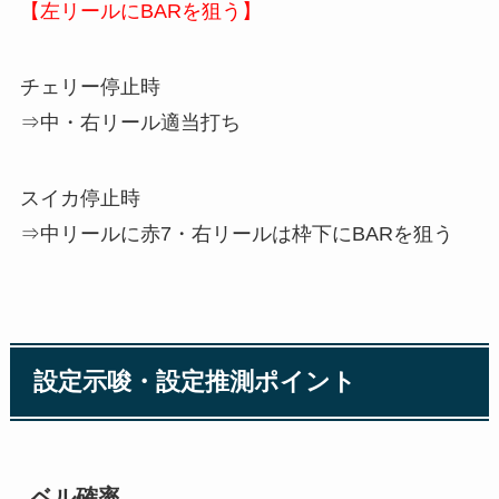
【左リールにBARを狙う】
チェリー停止時
⇒中・右リール適当打ち
スイカ停止時
⇒中リールに赤7・右リールは枠下にBARを狙う
設定示唆・設定推測ポイント
ベル確率