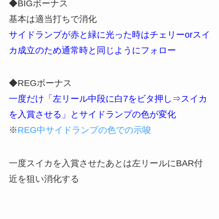
◆BIGボーナス
基本は適当打ちで消化
サイドランプが赤と緑に光った時はチェリーorスイ
カ成立のため通常時と同じようにフォロー
◆REGボーナス
一度だけ「左リール中段に白7をビタ押し⇒スイカ
を入賞させる」とサイドランプの色が変化
※
REG中サイドランプの色での示唆
一度スイカを入賞させたあとは左リールにBAR付
近を狙い消化する