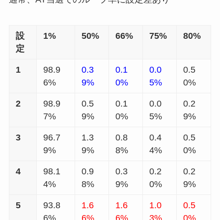
設
1%
50%
66%
75%
80%
定
1
98.9
0.3
0.1
0.0
0.5
6%
9%
0%
5%
0%
2
98.9
0.5
0.1
0.0
0.2
7%
9%
0%
5%
9%
3
96.7
1.3
0.8
0.4
0.5
9%
9%
8%
4%
0%
4
98.1
0.9
0.3
0.2
0.2
4%
8%
9%
0%
9%
5
93.8
1.6
1.6
1.0
0.5
6%
6%
6%
3%
0%