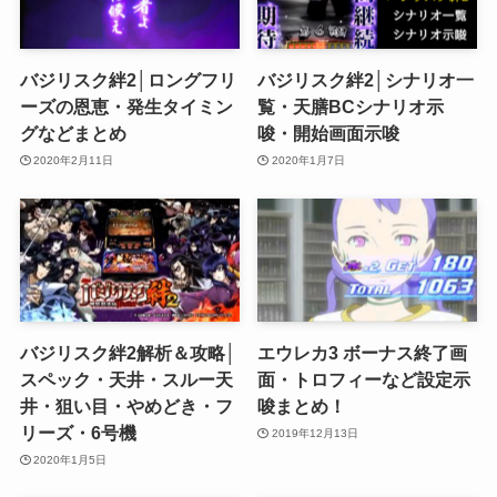
バジリスク絆2│ロングフリ
バジリスク絆2│シナリオ一
ーズの恩恵・発生タイミン
覧・天膳BCシナリオ示
グなどまとめ
唆・開始画面示唆
2020年2月11日
2020年1月7日
バジリスク絆2解析＆攻略│
エウレカ3 ボーナス終了画
スペック・天井・スルー天
面・トロフィーなど設定示
井・狙い目・やめどき・フ
唆まとめ！
リーズ・6号機
2019年12月13日
2020年1月5日