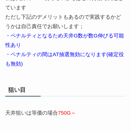
ています
ただし下記のデメリットもあるので実践するかど
うかは自己責任でお願いします；
・ペナルティとなるため天井G数が数G伸びる可能
性あり
・ペナルティの間はAT抽選無効になります(確定役
も無効)
狙い目
天井狙いは等価の場合
750G～