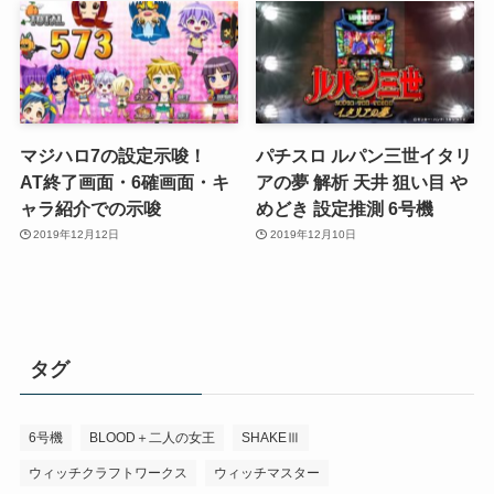
マジハロ7の設定示唆！
パチスロ ルパン三世イタリ
AT終了画面・6確画面・キ
アの夢 解析 天井 狙い目 や
ャラ紹介での示唆
めどき 設定推測 6号機
2019年12月12日
2019年12月10日
タグ
6号機
BLOOD＋二人の女王
SHAKEⅢ
ウィッチクラフトワークス
ウィッチマスター