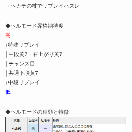
・ヘカテの杖でリプレイハズレ
◆ヘルモード昇格期待度
高
↑特殊リプレイ
│中段黄7・右上がり黄7
│チャンス目
│共通下段黄7
↓中段リプレイ
低
◆ヘルモードの種類と特徴