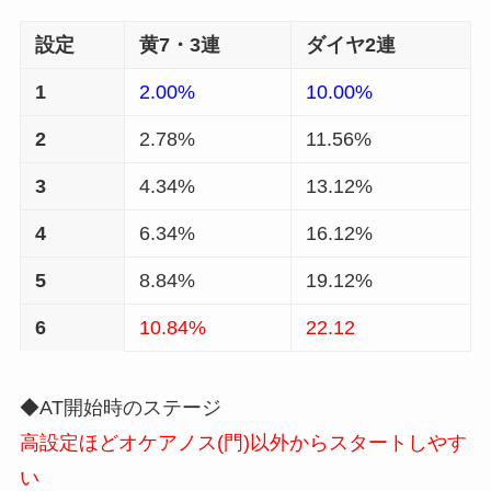
設定
黄7・3連
ダイヤ2連
1
2.00%
10.00%
2
2.78%
11.56%
3
4.34%
13.12%
4
6.34%
16.12%
5
8.84%
19.12%
6
10.84%
22.12
◆AT開始時のステージ
高設定ほどオケアノス(門)以外からスタートしやす
い