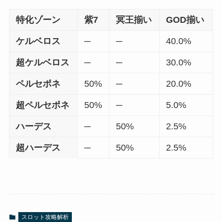
特化ゾーン
紫7
冥王揃い
GOD揃い
ケルベロス
─
─
40.0%
超ケルベロス
─
─
30.0%
ペルセポネ
50%
─
20.0%
超ペルセポネ
50%
─
5.0%
ハーデス
─
50%
2.5%
超ハーデス
─
50%
2.5%
スロット攻略解析