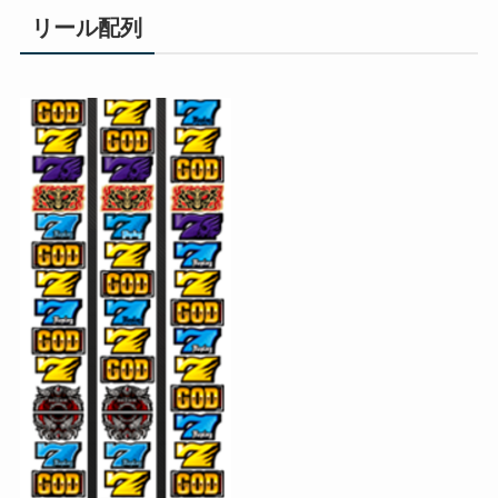
リール配列