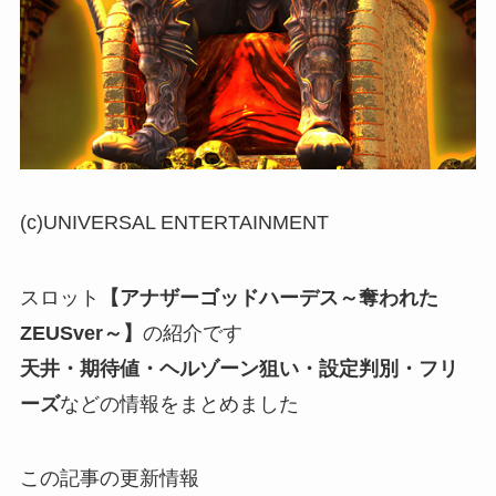
(c)UNIVERSAL ENTERTAINMENT
スロット
【アナザーゴッドハーデス～奪われた
ZEUSver～】
の紹介です
天井・期待値・ヘルゾーン狙い・設定判別・フリ
ーズ
などの情報をまとめました
この記事の更新情報