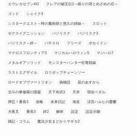
エウレカセブンAO
クレアの秘宝伝2～眠りの塔とめざめの石～
ゴッド
シェイク3
シスタークエスト～時の魔術師と悠久の姉妹～
スロット
ゼクスイグニッション
バジリスク
バジリスク3
バジリスク～絆～
パチスロ
フリーズ
ポセイドン
マクロスフロンティア3
マジカルハロウィン5
マジハロ7
メタルギアソリッド
モンスターハンター狂竜戦線
ラストエグザイル
ロリポップチェーンソー
ロードオブヴァーミリオン
偽物語
凪のあすから
北斗の拳修羅の国篇
天下布武3
天井
弱虫ペダル
押忍！番長3
攻略
未来日記
海皇
涼宮ハルヒの憂鬱
犬夜叉
番長3
絆2
解析
設定
設定示唆
雑記・コラム
魔法少女まどか☆マギカ2