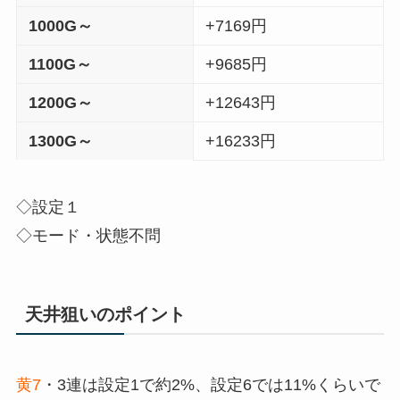
1000G～
+7169円
1100G～
+9685円
1200G～
+12643円
1300G～
+16233円
◇設定１
◇モード・状態不問
天井狙いのポイント
黄7
・3連は設定1で約2%、設定6では11%くらいで