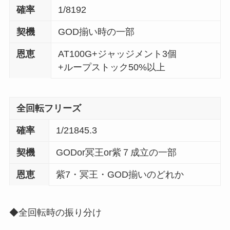
確率
1/8192
契機
GOD揃い時の一部
恩恵
AT100G+ジャッジメント3個
+ループストック50%以上
全回転フリーズ
確率
1/21845.3
契機
GODor冥王or紫７成立の一部
恩恵
紫7・冥王・GOD揃いのどれか
◆全回転時の振り分け