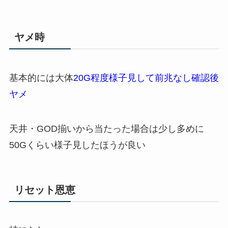
ヤメ時
基本的には大体
20G程度様子見して前兆なし確認後
ヤメ
天井・GOD揃いから当たった場合は少し多めに
50Gくらい様子見したほうが良い
リセット恩恵