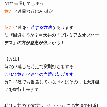
ATに当選してしまう
黄7
・4連目移行はAT確定
黄7
・4連を
回避する方法
があります
なぜ回避するか？⇒
天井の「プレミアムオブハー
デス」の方が恩恵が強いから！
【方法】
黄7が3連した時点で
変則打ち
をする
これで黄7・4連での当選は防げます
黄7・3連でも当選していなければそのまま
天井狙
いを続行
出来ます
私は天井の100G前くらいからはこの方法で回避し