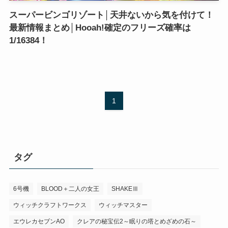
スーパービンゴリゾート│天井ないから気を付けて！
最新情報まとめ│Hooah!確定のフリーズ確率は
1/16384！
1
タグ
6号機
BLOOD＋二人の女王
SHAKEⅢ
ウィッチクラフトワークス
ウィッチマスター
エウレカセブンAO
クレアの秘宝伝2～眠りの塔とめざめの石～