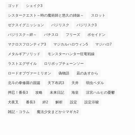
ゴッド
シェイク3
シスタークエスト～時の魔術師と悠久の姉妹～
スロット
ゼクスイグニッション
バジリスク
バジリスク3
バジリスク～絆～
パチスロ
フリーズ
ポセイドン
マクロスフロンティア3
マジカルハロウィン5
マジハロ7
メタルギアソリッド
モンスターハンター狂竜戦線
ラストエグザイル
ロリポップチェーンソー
ロードオブヴァーミリオン
偽物語
凪のあすから
北斗の拳修羅の国篇
天下布武3
天井
弱虫ペダル
押忍！番長3
攻略
未来日記
海皇
涼宮ハルヒの憂鬱
犬夜叉
番長3
絆2
解析
設定
設定示唆
雑記・コラム
魔法少女まどか☆マギカ2