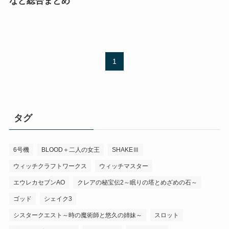
など総合まとめ
1
タグ
6号機
BLOOD＋二人の女王
SHAKEⅢ
ウィッチクラフトワークス
ウィッチマスター
エウレカセブンAO
クレアの秘宝伝2～眠りの塔とめざめの石～
ゴッド
シェイク3
シスタークエスト～時の魔術師と悠久の姉妹～
スロット