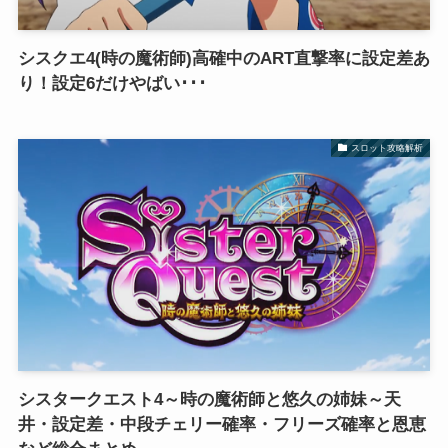
シスクエ4(時の魔術師)高確中のART直撃率に設定差あ
り！設定6だけやばい･･･
スロット攻略解析
シスタークエスト4～時の魔術師と悠久の姉妹～天
井・設定差・中段チェリー確率・フリーズ確率と恩恵