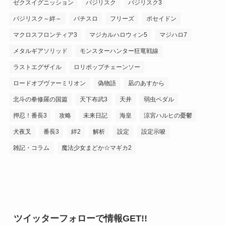
ゼクスイグニッション
バジリスク
バジリスク3
バジリスク～絆～
パチスロ
フリーズ
ポセイドン
マクロスフロンティア3
マジカルハロウィン5
マジハロ7
メタルギアソリッド
モンスターハンター狂竜戦線
ラストエグザイル
ロリポップチェーンソー
ロードオブヴァーミリオン
偽物語
凪のあすから
北斗の拳修羅の国篇
天下布武3
天井
弱虫ペダル
押忍！番長3
攻略
未来日記
海皇
涼宮ハルヒの憂鬱
犬夜叉
番長3
絆2
解析
設定
設定示唆
雑記・コラム
魔法少女まどか☆マギカ2
ツイッターフォローで情報GET!!